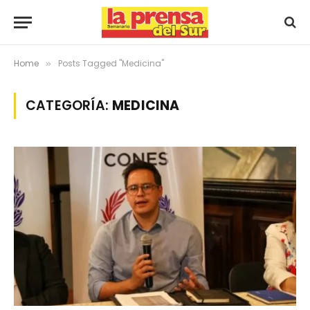
Home
Posts Tagged "Medicina"
»
CATEGORÍA:
MEDICINA