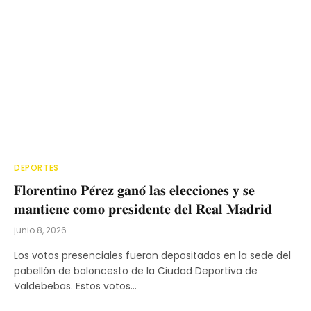
DEPORTES
𝐅𝐥𝐨𝐫𝐞𝐧𝐭𝐢𝐧𝐨 𝐏𝐞́𝐫𝐞𝐳 𝐠𝐚𝐧𝐨́ 𝐥𝐚𝐬 𝐞𝐥𝐞𝐜𝐜𝐢𝐨𝐧𝐞𝐬 𝐲 𝐬𝐞
𝐦𝐚𝐧𝐭𝐢𝐞𝐧𝐞 𝐜𝐨𝐦𝐨 𝐩𝐫𝐞𝐬𝐢𝐝𝐞𝐧𝐭𝐞 𝐝𝐞𝐥 𝐑𝐞𝐚𝐥 𝐌𝐚𝐝𝐫𝐢𝐝
junio 8, 2026
Los votos presenciales fueron depositados en la sede del
pabellón de baloncesto de la Ciudad Deportiva de
Valdebebas. Estos votos…