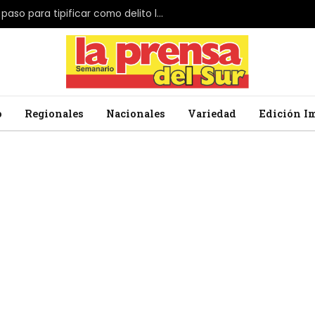
El Parlamento de Japón da el primer paso para tipificar como delito la profanación de la bandera nacional
o
Regionales
Nacionales
Variedad
Edición I