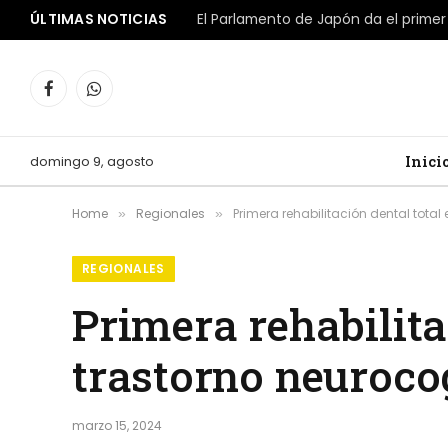
ÚLTIMAS NOTICIAS
Facebook
WhatsApp
domingo 9, agosto
Inici
Home
Regionales
Primera rehabilitación dental total
»
»
REGIONALES
Primera rehabilita
trastorno neuroco
marzo 15, 2024