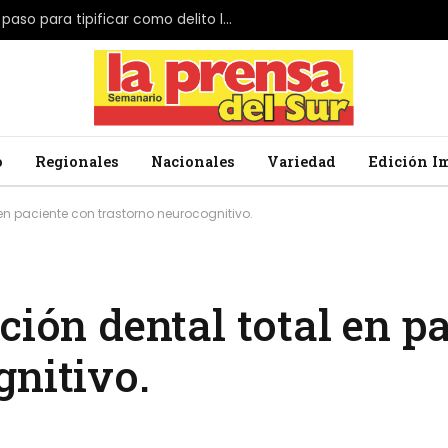
El Parlamento de Japón da el primer paso para tipificar como delito la profanación de la bandera nacional
o
Regionales
Nacionales
Variedad
Edición I
 en paciente con trastorno neurocognitivo.
ción dental total en p
gnitivo.