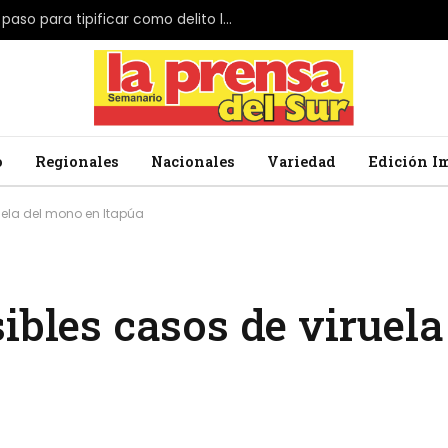
El Parlamento de Japón da el primer paso para tipificar como delito la profanación de la bandera nacional
o
Regionales
Nacionales
Variedad
Edición I
uela del mono en Itapúa
ibles casos de viruel