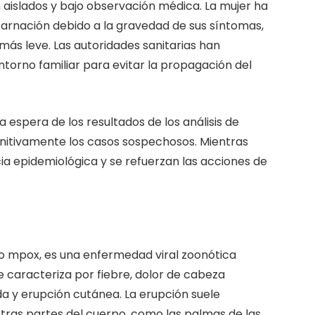
aislados y bajo observación médica. La mujer ha
ncarnación debido a la gravedad de sus síntomas,
ás leve. Las autoridades sanitarias han
orno familiar para evitar la propagación del
a espera de los resultados de los análisis de
initivamente los casos sospechosos. Mientras
ncia epidemiológica y se refuerzan las acciones de
o mpox, es una enfermedad viral zoonótica
 caracteriza por fiebre, dolor de cabeza
da y erupción cutánea. La erupción suele
otras partes del cuerpo, como las palmas de las