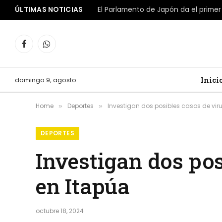
ÚLTIMAS NOTICIAS
Facebook
WhatsApp
domingo 9, agosto
Inici
Home
Deportes
Investigan dos posibles casos de vir
»
»
DEPORTES
Investigan dos pos
en Itapúa
octubre 18, 2024