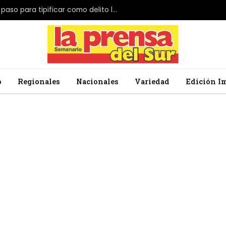
El Parlamento de Japón da el primer paso para tipificar como delito la profanación de la bandera nacional
o
Regionales
Nacionales
Variedad
Edición I