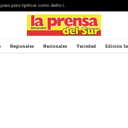
El Parlamento de Japón da el primer paso para tipificar como delito la profanación de la bandera nacional
o
Regionales
Nacionales
Variedad
Edición I