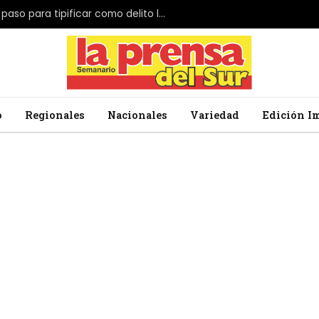
El Parlamento de Japón da el primer paso para tipificar como delito la profanación de la bandera nacional
o
Regionales
Nacionales
Variedad
Edición I