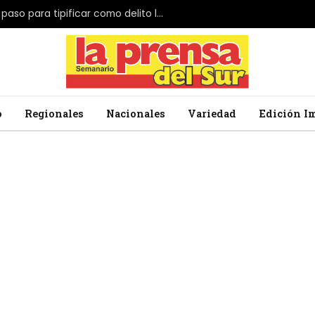
El Parlamento de Japón da el primer paso para tipificar como delito la profanación de la bandera nacional
o
Regionales
Nacionales
Variedad
Edición I