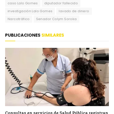
caso Lalo Gomes
diputador fallecido
investigación Lalo Gomes
lavado de dinero
Narcotráfico
Senador Colym Soroka
PUBLICACIONES
SIMILARES
Consultas en servicios de Salud Pública registran