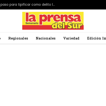
El Parlamento de Japón da el primer paso para tipificar como delito la profanación de la bandera nacional
o
Regionales
Nacionales
Variedad
Edición I