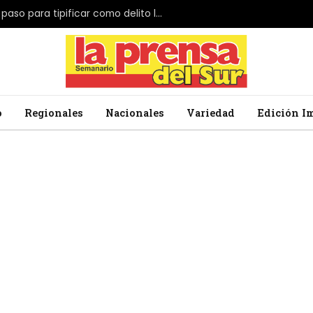
El Parlamento de Japón da el primer paso para tipificar como delito la profanación de la bandera nacional
o
Regionales
Nacionales
Variedad
Edición I