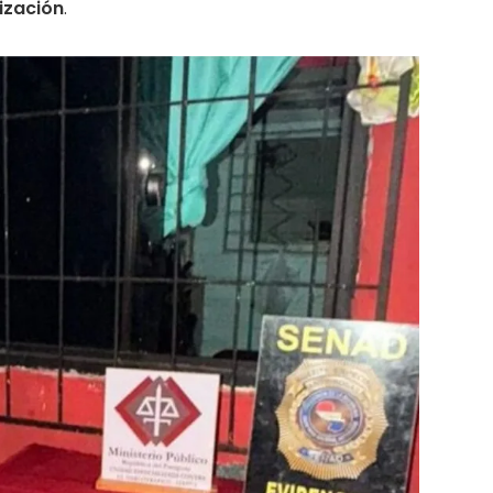
ización
.