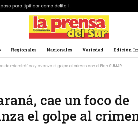
El Parlamento de Japón da el primer paso para tipificar como delito la profanación de la bandera nacional
o
Regionales
Nacionales
Variedad
Edición I
o de microtráfico y avanza el golpe al crimen con el Plan SUMAR
araná, cae un foco de
nza el golpe al crimen