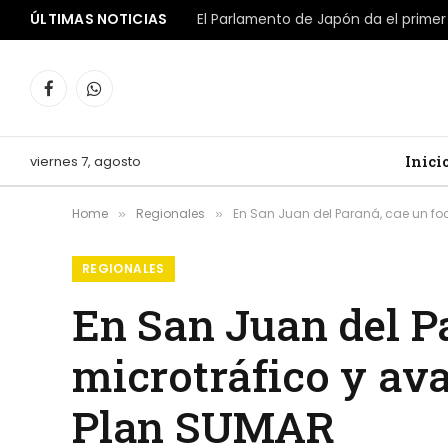
ÚLTIMAS NOTICIAS
Facebook
WhatsApp
viernes 7, agosto
Inici
Home
Regionales
En San Juan del Paraná, cae un foc
»
»
REGIONALES
En San Juan del P
microtráfico y ava
Plan SUMAR