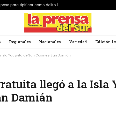
El Parlamento de Japón da el primer paso para tipificar como delito la profanación de la bandera nacional
o
Regionales
Nacionales
Variedad
Edición I
la Isla Yacyretá de San Cosme y San Damián
atuita llegó a la Isla
an Damián