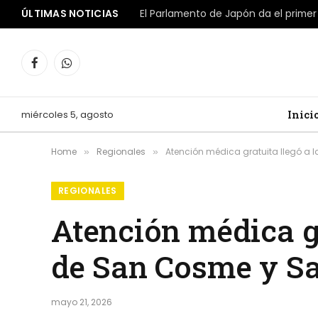
ÚLTIMAS NOTICIAS
Facebook
WhatsApp
miércoles 5, agosto
Inici
Home
Regionales
Atención médica gratuita llegó a 
»
»
REGIONALES
Atención médica gr
de San Cosme y S
mayo 21, 2026