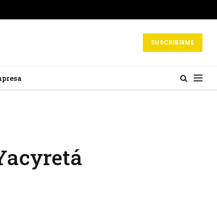
SUSCRIBIRME
mpresa
 Yacyretá