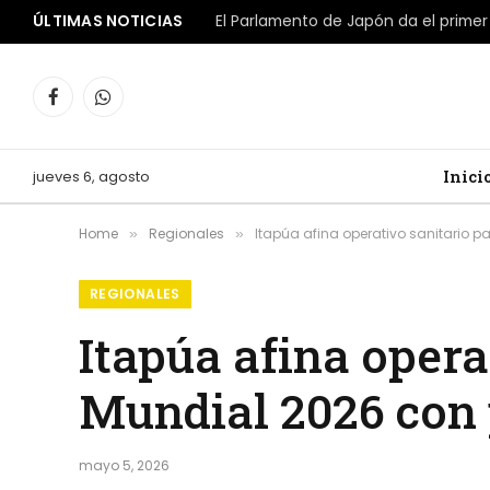
ÚLTIMAS NOTICIAS
Facebook
WhatsApp
jueves 6, agosto
Inici
Home
Regionales
Itapúa afina operativo sanitario pa
»
»
REGIONALES
Itapúa afina opera
Mundial 2026 con p
mayo 5, 2026