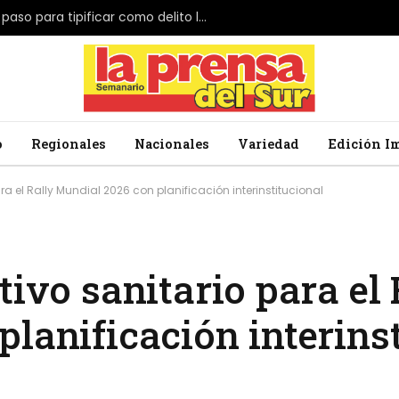
El Parlamento de Japón da el primer paso para tipificar como delito la profanación de la bandera nacional
o
Regionales
Nacionales
Variedad
Edición I
ra el Rally Mundial 2026 con planificación interinstitucional
tivo sanitario para el 
lanificación interins