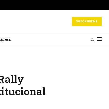
SUSCRIBIRME
mpresa
Rally
titucional