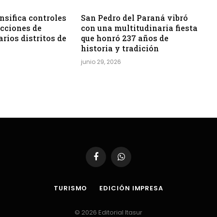
sifica controles
San Pedro del Paraná vibró
acciones de
con una multitudinaria fiesta
arios distritos de
que honró 237 años de
historia y tradición
junio 29, 2026
Facebook
WhatsApp
TURISMO
EDICIÓN IMPRESA
© 2026 Editorial Itasur