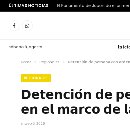
ÚLTIMAS NOTICIAS
Facebook
WhatsApp
sábado 8, agosto
Inici
Home
Regionales
𝗗𝗲𝘁𝗲𝗻𝗰𝗶𝗼́𝗻 𝗱𝗲 𝗽𝗲𝗿𝘀𝗼𝗻𝗮 𝗰𝗼𝗻 𝗼𝗿𝗱𝗲𝗻 
»
»
REGIONALES
𝗗𝗲𝘁𝗲𝗻𝗰𝗶𝗼́𝗻 𝗱𝗲 𝗽
𝗲𝗻 𝗲𝗹 𝗺𝗮𝗿𝗰𝗼 𝗱𝗲 𝗹
mayo 5, 2026