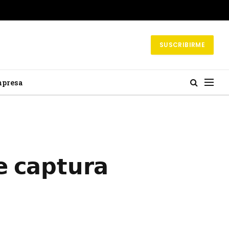
SUSCRIBIRME
mpresa
 𝗰𝗮𝗽𝘁𝘂𝗿𝗮