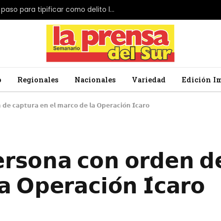
El Parlamento de Japón da el primer paso para tipificar como delito la profanación de la bandera nacional
o
Regionales
Nacionales
Variedad
Edición I
𝗱𝗲 𝗰𝗮𝗽𝘁𝘂𝗿𝗮 𝗲𝗻 𝗲𝗹 𝗺𝗮𝗿𝗰𝗼 𝗱𝗲 𝗹𝗮 𝗢𝗽𝗲𝗿𝗮𝗰𝗶𝗼́𝗻 𝗜́𝗰𝗮𝗿𝗼
𝗲𝗿𝘀𝗼𝗻𝗮 𝗰𝗼𝗻 𝗼𝗿𝗱𝗲𝗻 𝗱
 𝗢𝗽𝗲𝗿𝗮𝗰𝗶𝗼́𝗻 𝗜́𝗰𝗮𝗿𝗼