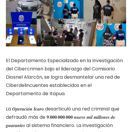
El Departamento Especializado en la Investigación
del Cibercrimen bajo el liderazgo del Comisario
Diosnel Alarcón, se logra desmantelar una red de
Ciberdelincuentes establecidos en el
Departamento de Itapua.
La 𝑶𝒑𝒆𝒓𝒂𝒄𝒊𝒐́𝒏 𝑰́𝒄𝒂𝒓𝒐 desarticuló una red criminal que
defraudó más de 𝟗.𝟎𝟎𝟎.𝟎𝟎𝟎.𝟎𝟎𝟎 𝒏𝒖𝒆𝒗𝒆 𝒎𝒊𝒍 𝒎𝒊𝒍𝒍𝒐𝒏𝒆𝒔 𝒅𝒆
𝒈𝒖𝒂𝒓𝒂𝒏𝒊́𝒆𝒔 al sistema financiero. La investigación