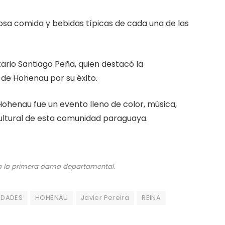
ciosa comida y bebidas típicas de cada una de las
rio Santiago Peña, quien destacó la
d de Hohenau por su éxito.
Hohenau fue un evento lleno de color, música,
 cultural de esta comunidad paraguaya.
 a la primera dama departamental.
VIDADES
HOHENAU
Javier Pereira
REINA