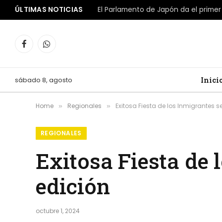
ÚLTIMAS NOTICIAS
Facebook
WhatsApp
sábado 8, agosto
Inici
Home
Regionales
Exitosa Fiesta de los Inmigrantes se
»
»
REGIONALES
Exitosa Fiesta de 
edición
octubre 1, 2024