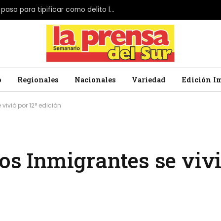
El Parlamento de Japón da el primer paso para tipificar como delito la profanación de la bandera nacional
o
Regionales
Nacionales
Variedad
Edición I
 vivió por 12° edición
los Inmigrantes se vivi