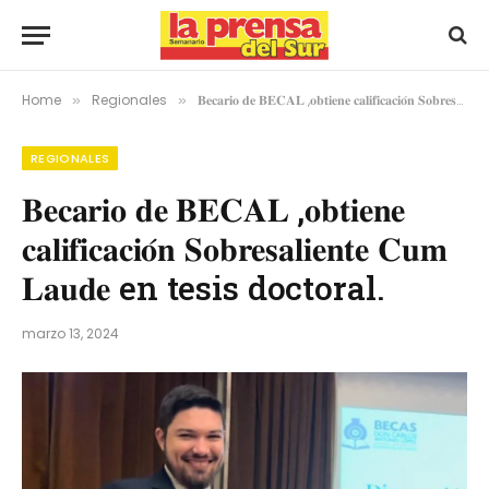
Home
Regionales
𝐁𝐞𝐜𝐚𝐫𝐢𝐨 𝐝𝐞 𝐁𝐄𝐂𝐀𝐋 ,𝐨𝐛𝐭𝐢𝐞𝐧𝐞 𝐜𝐚𝐥𝐢𝐟𝐢𝐜𝐚𝐜𝐢𝐨́𝐧 𝐒𝐨𝐛𝐫𝐞𝐬𝐚𝐥𝐢𝐞𝐧𝐭𝐞 𝐂𝐮𝐦 𝐋𝐚𝐮𝐝𝐞 en tesis doctoral.
»
»
REGIONALES
𝐁𝐞𝐜𝐚𝐫𝐢𝐨 𝐝𝐞 𝐁𝐄𝐂𝐀𝐋 ,𝐨𝐛𝐭𝐢𝐞𝐧𝐞
𝐜𝐚𝐥𝐢𝐟𝐢𝐜𝐚𝐜𝐢𝐨́𝐧 𝐒𝐨𝐛𝐫𝐞𝐬𝐚𝐥𝐢𝐞𝐧𝐭𝐞 𝐂𝐮𝐦
𝐋𝐚𝐮𝐝𝐞 en tesis doctoral.
marzo 13, 2024