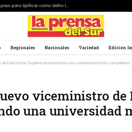
El Parlamento de Japón da el primer paso para tipificar como delito la profanación de la bandera nacional
o
Regionales
Nacionales
Variedad
Edición I
tro de Educación Superior proyectando una universidad más competitiva
 nuevo viceministro de
ando una universidad 