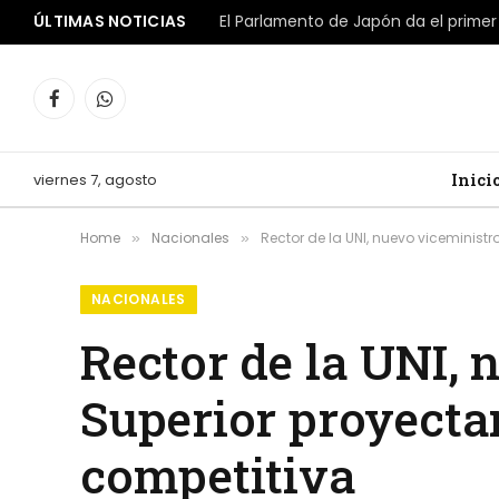
ÚLTIMAS NOTICIAS
Facebook
WhatsApp
viernes 7, agosto
Inici
Home
Nacionales
Rector de la UNI, nuevo viceminis
»
»
NACIONALES
Rector de la UNI,
Superior proyect
competitiva