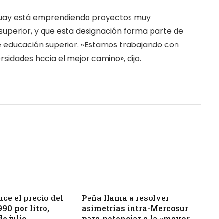
guay está emprendiendo proyectos muy
superior, y que esta designación forma parte de
 educación superior. «Estamos trabajando con
sidades hacia el mejor camino», dijo.
uce el precio del
Peña llama a resolver
990 por litro,
asimetrías intra-Mercosur
de julio
para potenciar a la «mayor