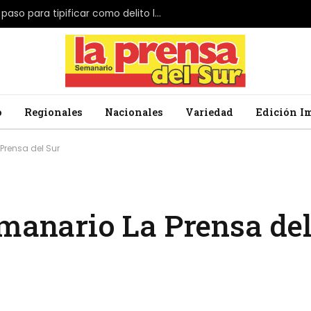
El Parlamento de Japón da el primer paso para tipificar como delito la profanación de la bandera nacional
o
Regionales
Nacionales
Variedad
Edición I
Prensa del Sur
emanario La Prensa del