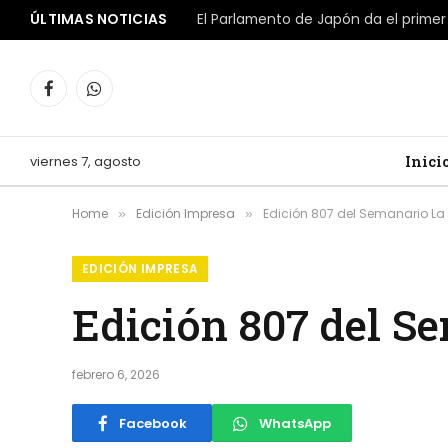
ÚLTIMAS NOTICIAS
Facebook
WhatsApp
viernes 7, agosto
Inici
Home
Edición Impresa
Edición 807 del Semanario La 
»
»
EDICIÓN IMPRESA
Edición 807 del S
febrero 6, 2026
Facebook
WhatsApp