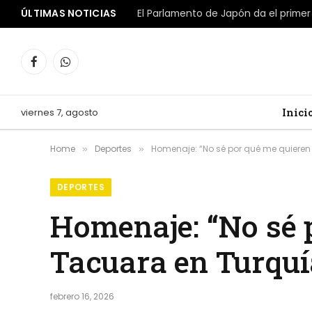
ÚLTIMAS NOTICIAS
Facebook
WhatsApp
viernes 7, agosto
Inici
Home
Deportes
Homenaje: “No sé por qué me quieren 
»
»
DEPORTES
Homenaje: “No sé p
Tacuara en Turquí
febrero 16, 2026