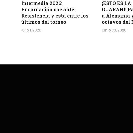
Intermedia 2026:
¡ESTO ES L
Encarnación cae ante
GUARANÍ! Pa
Resistencia y está entre los
a Alemania y
últimos del torneo
octavos del
julio 1, 2026
junio 30, 2026