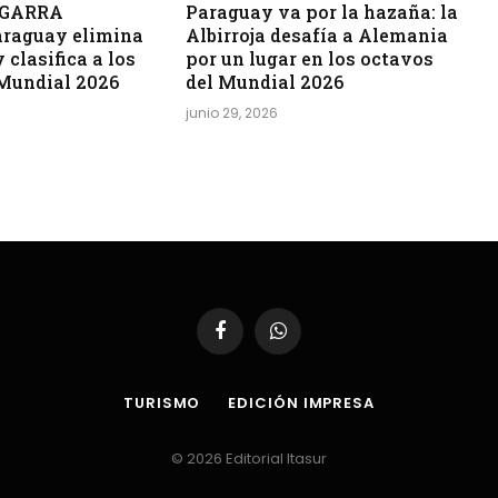
A GARRA
Paraguay va por la hazaña: la
raguay elimina
Albirroja desafía a Alemania
 clasifica a los
por un lugar en los octavos
 Mundial 2026
del Mundial 2026
junio 29, 2026
Facebook
WhatsApp
TURISMO
EDICIÓN IMPRESA
© 2026 Editorial Itasur