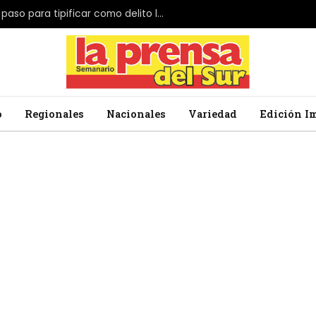
El Parlamento de Japón da el primer paso para tipificar como delito la profanación de la bandera nacional
o
Regionales
Nacionales
Variedad
Edición I