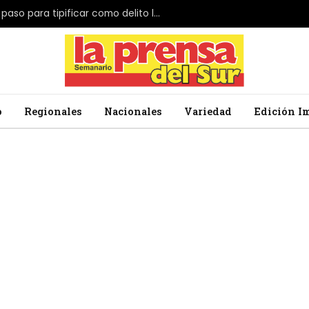
El Parlamento de Japón da el primer paso para tipificar como delito la profanación de la bandera nacional
o
Regionales
Nacionales
Variedad
Edición I