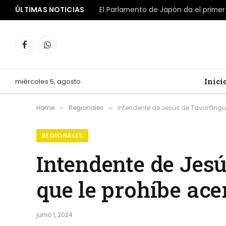
ÚLTIMAS NOTICIAS
Facebook
WhatsApp
miércoles 5, agosto
Inici
Home
Regionales
Intendente de Jesús de Tavarãngu
»
»
REGIONALES
Intendente de Jes
que le prohíbe ace
junio 1, 2024