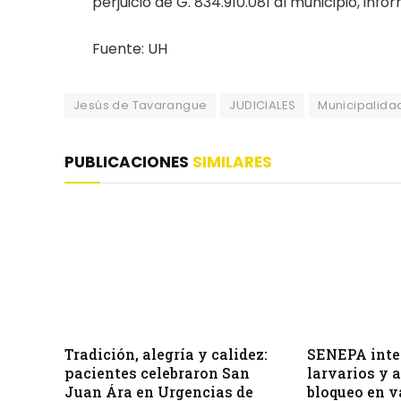
perjuicio de G. 834.910.081 al municipio, in
Fuente: UH
Jesús de Tavarangue
JUDICIALES
Municipalida
PUBLICACIONES
SIMILARES
Tradición, alegría y calidez:
SENEPA inten
pacientes celebraron San
larvarios y 
Juan Ára en Urgencias de
bloqueo en v