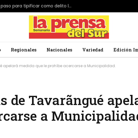
El Parlamento de Japón da el primer paso para tipificar como delito la profanación de la bandera nacional
o
Regionales
Nacionales
Variedad
Edición I
é apelará medida que le prohíbe acercarse a Municipalidad.
ús de Tavarãngué ape
rcarse a Municipalida