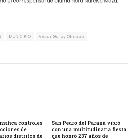
formó el corresponsal de Última Hora Narciso Meza.
d
MUNICIPIO
Víctor Garay Olmedo
sifica controles
San Pedro del Paraná vibró
acciones de
con una multitudinaria fiesta
arios distritos de
que honró 237 años de