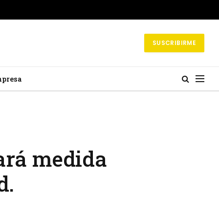
SUSCRIBIRME
mpresa
lará medida
d.