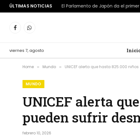
ÚLTIMAS NOTICIAS
Facebook
WhatsApp
viernes 7, agosto
Inici
Home
Mundo
UNICEF alerta que hasta 825.000 niños
»
»
MUNDO
UNICEF alerta que
pueden sufrir desn
febrero 10, 2026