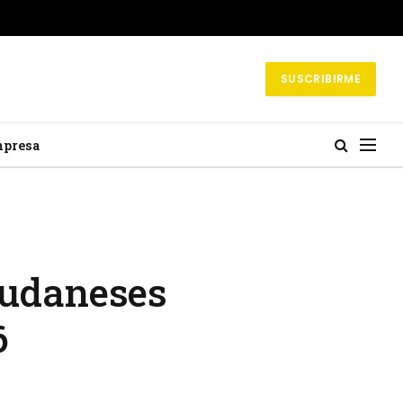
SUSCRIBIRME
mpresa
sudaneses
6